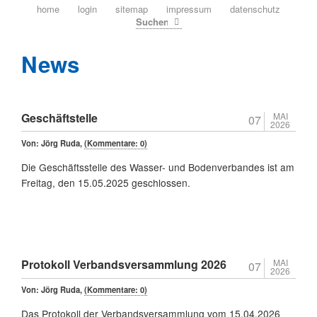
navigation
home
login
sitemap
impressum
datenschutz
überspringen
Suchen
News
Geschäftstelle
MAI
07
2026
Von:
Jörg Ruda
,
(Kommentare: 0)
Die Geschäftsstelle des Wasser- und Bodenverbandes ist am
Freitag, den 15.05.2025 geschlossen.
Protokoll Verbandsversammlung 2026
MAI
07
2026
Von:
Jörg Ruda
,
(Kommentare: 0)
Das Protokoll der Verbandsversammlung vom 15.04.2026