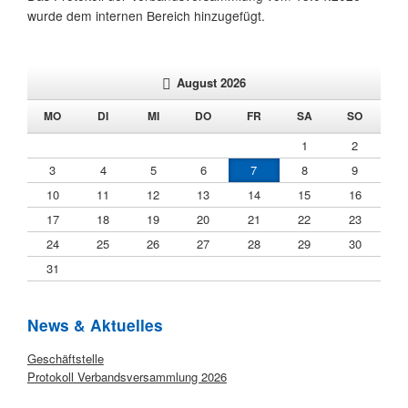
wurde dem internen Bereich hinzugefügt.
August 2026
NTAG
ENSTAG
TTWOCH
NNERSTAG
EITAG
MSTAG
NNTAG
MO
DI
MI
DO
FR
SA
SO
1
2
3
4
5
6
7
8
9
10
11
12
13
14
15
16
17
18
19
20
21
22
23
24
25
26
27
28
29
30
31
News & Aktuelles
Startseite
Geschäftstelle
Protokoll Verbandsversammlung 2026