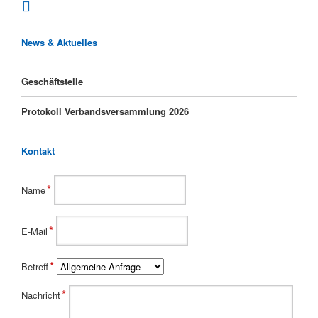
News & Aktuelles
Geschäftstelle
Protokoll Verbandsversammlung 2026
Kontakt
Pflichtfeld
*
Name
Pflichtfeld
*
E-Mail
Pflichtfeld
*
Betreff
Pflichtfeld
*
Nachricht