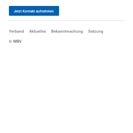
Jetzt Kontakt aufnehmen
Navigation überspringen
Verband
Aktuelles
Bekanntmachung
Satzung
© WBV