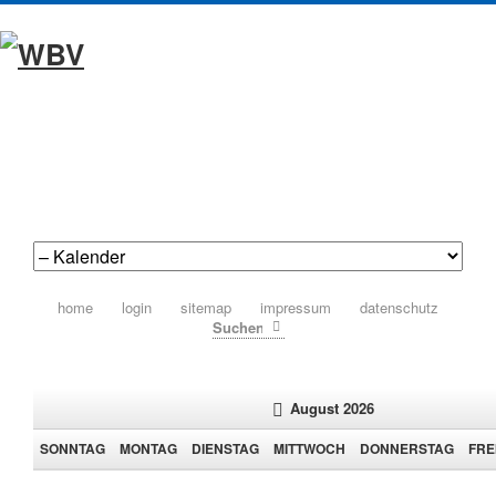
navigation
home
login
sitemap
impressum
datenschutz
überspringen
Suchen
August 2026
SO
NNTAG
MO
NTAG
DI
ENSTAG
MI
TTWOCH
DO
NNERSTAG
FR
E