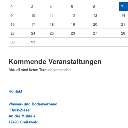
2
3
4
5
6
7
9
10
11
12
13
14
16
17
18
19
20
21
23
24
25
26
27
28
30
31
Kommende Veranstaltungen
Aktuell sind keine Termine vorhanden.
Kontakt
Wasser- und Bodenverband
"Ryck-Ziese"
An der Mühle 4
17493 Greifswald