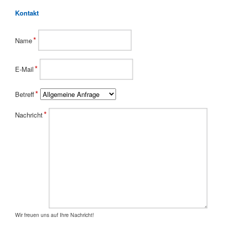
Kontakt
Pflichtfeld
*
Name
Pflichtfeld
*
E-Mail
Pflichtfeld
*
Betreff
Pflichtfeld
*
Nachricht
Wir freuen uns auf Ihre Nachricht!