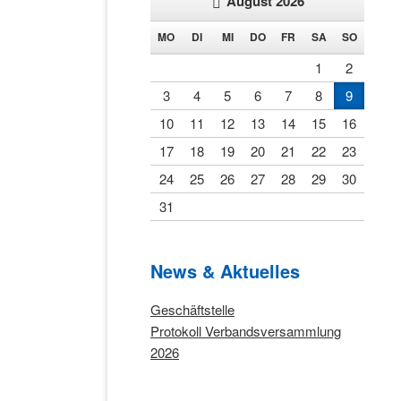
August 2026
NTAG
ENSTAG
TTWOCH
NNERSTAG
EITAG
MSTAG
NNTAG
MO
DI
MI
DO
FR
SA
SO
1
2
3
4
5
6
7
8
9
10
11
12
13
14
15
16
17
18
19
20
21
22
23
24
25
26
27
28
29
30
31
News & Aktuelles
Startseite
Geschäftstelle
Protokoll Verbandsversammlung
2026