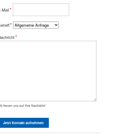
flichtfeld
*
-Mail
flichtfeld
*
etreff
flichtfeld
*
achricht
ir freuen uns auf Ihre Nachricht!
Jetzt Kontakt aufnehmen