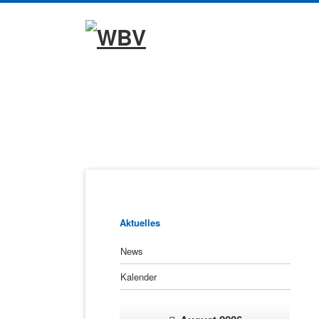
Navigation
überspringen
Navigation
Aktuelles
überspringen
News
Kalender