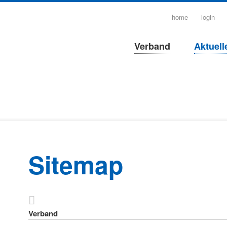
navigation
home
login
überspringen
Navigation
Verband
Aktuell
überspringen
Sitemap
Verband