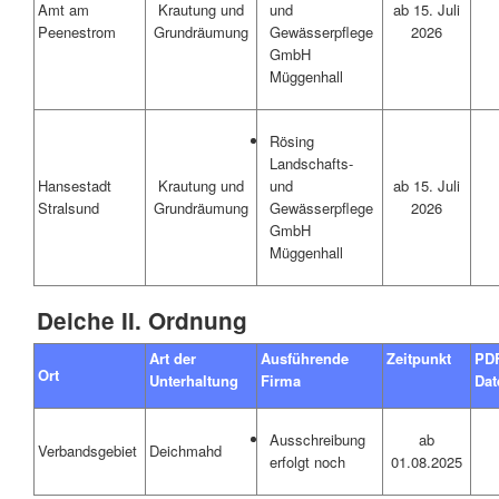
Amt am
Krautung und
ab 15. Juli
und
Peenestrom
Grundräumung
2026
Gewässerpflege
GmbH
Müggenhall
Rösing
Landschafts-
Hansestadt
Krautung und
ab 15. Juli
und
Stralsund
Grundräumung
2026
Gewässerpflege
GmbH
Müggenhall
Deiche II. Ordnung
Art der
Ausführende
Zeitpunkt
PD
Ort
Unterhaltung
Firma
Dat
ab
Ausschreibung
Verbandsgebiet
Deichmahd
01.08.2025
erfolgt noch