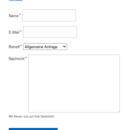
Pflichtfeld
*
Name
Pflichtfeld
*
E-Mail
Pflichtfeld
*
Betreff
Pflichtfeld
*
Nachricht
Wir freuen uns auf Ihre Nachricht!