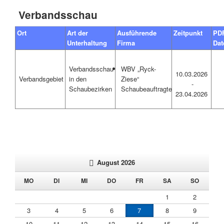
Verbandsschau
Ort
Art der
Ausführende
Zeitpunkt
PD
Unterhaltung
Firma
Dat
Verbandsschau
WBV „Ryck-
10.03.2026
Verbandsgebiet
in den
Ziese“
-
Schaubezirken
Schaubeauftragte
23.04.2026
August 2026
NTAG
ENSTAG
TTWOCH
NNERSTAG
EITAG
MSTAG
NNTAG
MO
DI
MI
DO
FR
SA
SO
1
2
3
4
5
6
7
8
9
10
11
12
13
14
15
16