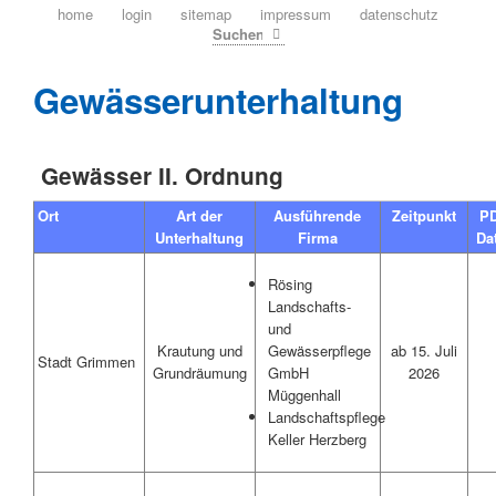
navigation
home
login
sitemap
impressum
datenschutz
überspringen
Suchen
Gewässerunterhaltung
Gewässer II. Ordnung
Ort
Art der
Ausführende
Zeitpunkt
P
Unterhaltung
Firma
Da
Rösing
Landschafts-
und
Krautung und
ab 15. Juli
Gewässerpflege
Stadt Grimmen
Grundräumung
2026
GmbH
Müggenhall
Landschaftspflege
Keller Herzberg