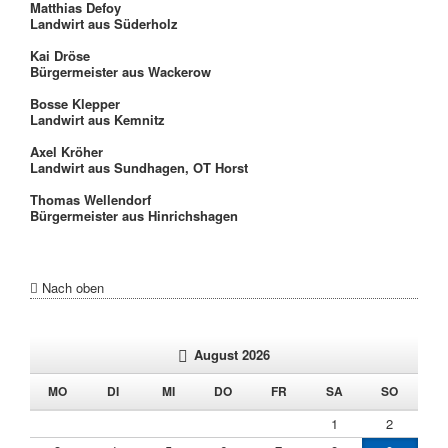
Matthias Defoy
Landwirt aus Süderholz
Kai Dröse
Bürgermeister aus Wackerow
Bosse Klepper
Landwirt aus Kemnitz
Axel Kröher
Landwirt aus Sundhagen, OT Horst
Thomas Wellendorf
Bürgermeister aus Hinrichshagen
Nach oben
August 2026
NTAG
ENSTAG
TTWOCH
NNERSTAG
EITAG
MSTAG
NNTAG
MO
DI
MI
DO
FR
SA
SO
1
2