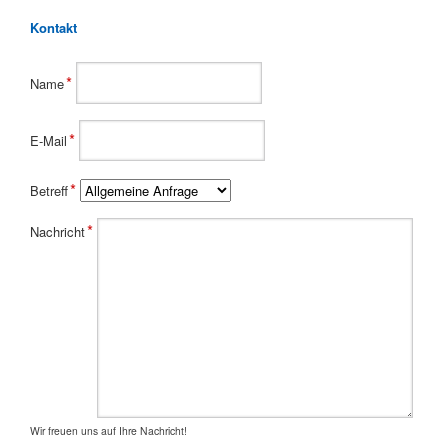
Kontakt
Pflichtfeld
*
Name
Pflichtfeld
*
E-Mail
Pflichtfeld
*
Betreff
Pflichtfeld
*
Nachricht
Wir freuen uns auf Ihre Nachricht!