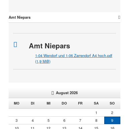
Amt Niepars
Amt Niepars
1-04 Wendorf und 1-06 Zarrendorf A4 hoch.pdf
(1,9 MiB)
August 2026
NTAG
ENSTAG
TTWOCH
NNERSTAG
EITAG
MSTAG
NNTAG
MO
DI
MI
DO
FR
SA
SO
1
2
3
4
5
6
7
8
9
10
11
12
13
14
15
16