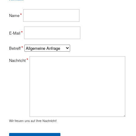
Pflichtfeld
*
Name
Pflichtfeld
*
E-Mail
Pflichtfeld
*
Betreff
Pflichtfeld
*
Nachricht
Wir freuen uns auf Ihre Nachricht!