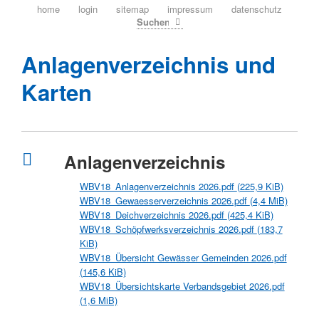
navigation
home
login
sitemap
impressum
datenschutz
überspringen
Suchen
Anlagenverzeichnis und
Karten
Anlagenverzeichnis
WBV18_Anlagenverzeichnis 2026.pdf
(225,9 KiB)
WBV18_Gewaesserverzeichnis 2026.pdf
(4,4 MiB)
WBV18_Deichverzeichnis 2026.pdf
(425,4 KiB)
WBV18_Schöpfwerksverzeichnis 2026.pdf
(183,7
KiB)
WBV18_Übersicht Gewässer Gemeinden 2026.pdf
(145,6 KiB)
WBV18_Übersichtskarte Verbandsgebiet 2026.pdf
(1,6 MiB)