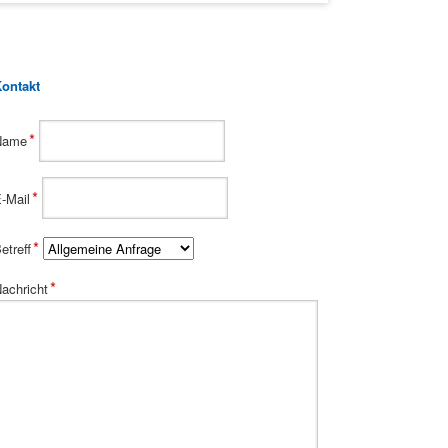
ontakt
flichtfeld
*
Name
flichtfeld
*
-Mail
flichtfeld
*
etreff
flichtfeld
*
achricht