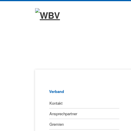
Navigation
überspringen
Navigation
Verband
überspringen
Kontakt
Ansprechpartner
Gremien