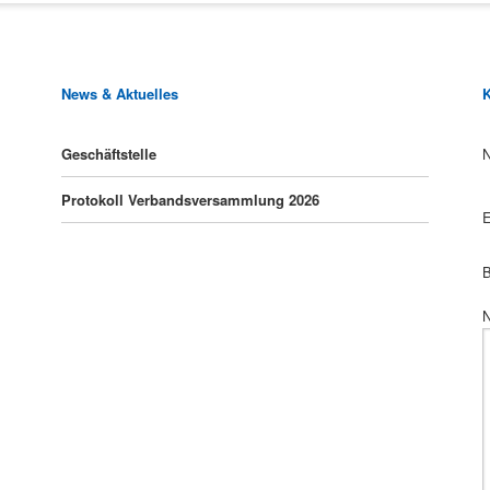
News & Aktuelles
K
P
Geschäftstelle
Protokoll Verbandsversammlung 2026
P
E
P
B
P
N