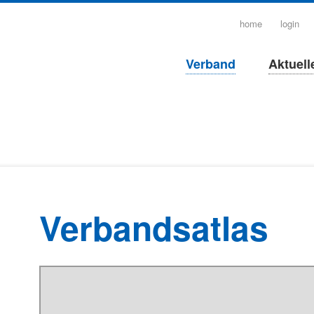
navigation
home
login
überspringen
Navigation
Verband
Aktuell
überspringen
Verbandsatlas