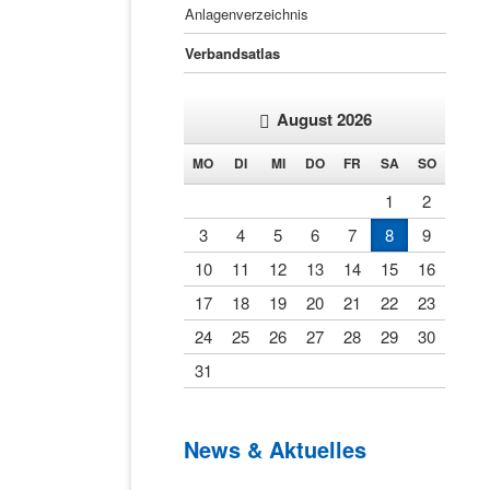
Anlagenverzeichnis
Verbandsatlas
August 2026
NTAG
ENSTAG
TTWOCH
NNERSTAG
EITAG
MSTAG
NNTAG
MO
DI
MI
DO
FR
SA
SO
1
2
3
4
5
6
7
8
9
10
11
12
13
14
15
16
17
18
19
20
21
22
23
24
25
26
27
28
29
30
31
News & Aktuelles
Startseite